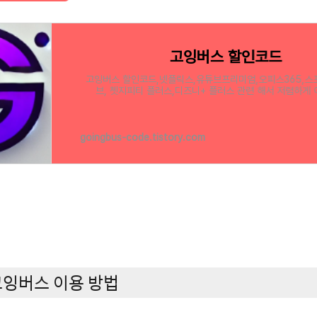
고잉버스 할인코드
고잉버스 할인코드,넷플릭스,유튜브프리미엄,오피스365,스
브, 쳇지피티 플러스,디즈니+ 플러스 관련 해서 저렴하게
goingbus-code.tistory.com
고잉버스 이용 방법