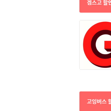
겜스고 할
고잉버스 