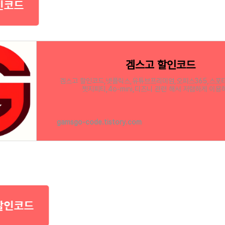
인코드
겜스고 할인코드
겜스고 할인코드,넷플릭스,유튜브프리미엄,오피스365,스포티
쳇지피티,4o-mini,디즈니 관련 해서 저렴하게 이용
gamsgo-code.tistory.com
할인코드