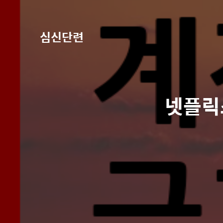
심신단련
넷플릭